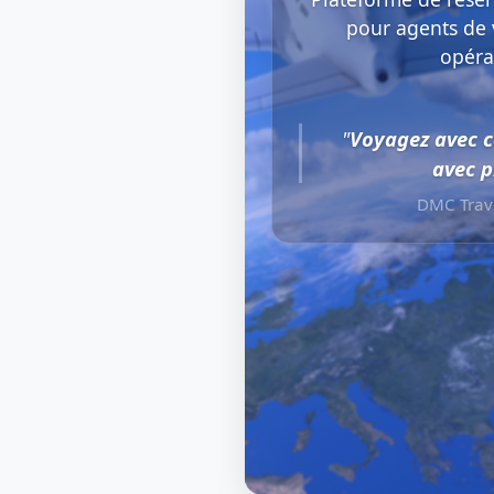
pour agents de 
opéra
"
Voyagez avec c
avec p
DMC Trav