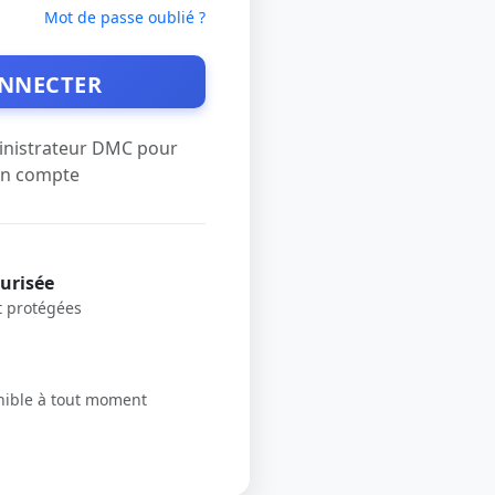
Mot de passe oublié ?
ONNECTER
inistrateur DMC pour
un compte
urisée
t protégées
nible à tout moment