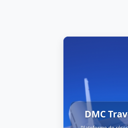
DMC Trav
Plateforme de réser