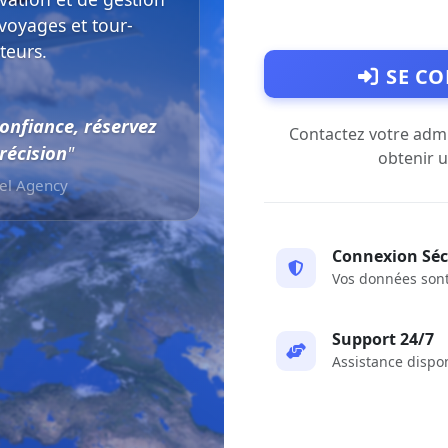
voyages et tour-
teurs.
SE C
onfiance, réservez
Contactez votre adm
récision
"
obtenir 
el Agency
Connexion Séc
Vos données son
Support 24/7
Assistance dispo